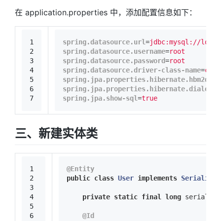
在 application.properties 中，添加配置信息如下：
1
spring.datasource.url
=
jdbc:mysql://loc
2
spring.datasource.username
=
root
3
spring.datasource.password
=
root
4
spring.datasource.driver-class-name
=
com.
5
spring.jpa.properties.hibernate.hbm2ddl.
6
spring.jpa.properties.hibernate.dialect
=
7
spring.jpa.show-sql
=
true
三、新建实体类
1
@Entity
2
public
class
User
implements
Serializab
3
4
private
static
final
long
 serialVer
5
6
@Id