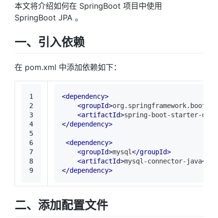
本文将介绍如何在 SpringBoot 项目中使用
SpringBoot JPA 。
一、引入依赖
在 pom.xml 中添加依赖如下：
1
<
dependency
>
2
<
groupId
>
org.springframework.boot
</
g
3
<
artifactId
>
spring-boot-starter-data
4
</
dependency
>
5
6
<
dependency
>
7
<
groupId
>
mysql
</
groupId
>
8
<
artifactId
>
mysql-connector-java
</
ar
9
</
dependency
>
二、添加配置文件