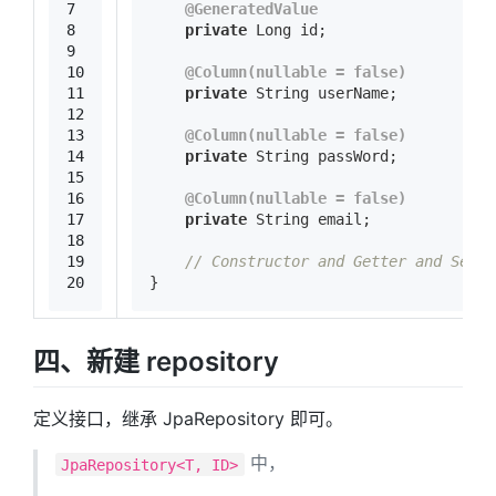
7
@GeneratedValue
8
private
 Long id;
9
10
@Column(nullable = false)
11
private
 String userName;
12
13
@Column(nullable = false)
14
private
 String passWord;
15
16
@Column(nullable = false)
17
private
 String email;
18
19
// Constructor and Getter and Sette
20
}
四、新建 repository
定义接口，继承 JpaRepository 即可。
中，
JpaRepository<T, ID>