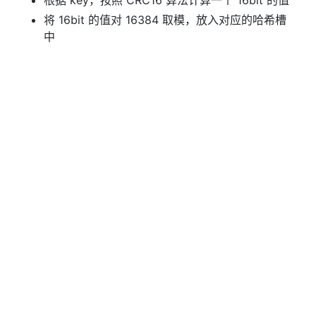
根据 key，按照 CRC16 算法计算一个 16bit 的值
将 16bit 的值对 16384 取模，放入对应的哈希槽
中
3. 映射关系的维护 - 实例之间
初始状态下：集群实例会将自己的哈希槽信息发给
集群中的其它实例，当集群互相连接完成后，每个
实例都将拥有所有 “哈希槽 - 实例” 的映射关系
映射关系改变时：实例之间相互传递消息，更新
“哈希槽 - 实例” 的映射关系
4. 映射关系的维护 - 客户端
初始状态下：客户端与集群实例建立连接之后，实
例就会将 “哈希槽 - 实例” 的映射关系发送给客户
端，客户端可以自行计算哈希槽，向对应的实例发
送请求
映射关系改变时：