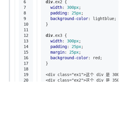
6
div
.ex2
 {
7
width
: 
300px
;
8
padding
: 
25px
;
9
background-color
: lightblue;
10
}
11
12
div
.ex3
 {
13
width
: 
300px
;
14
padding
: 
25px
;
15
margin
: 
25px
;
16
background-color
: red;
17
}
18
19
<div class="ex1">这个 div 是 300 像素
20
<div class="ex2">这个 div 是 350 像素宽
21
<div class="ex3">这个 div 是 350 像素宽