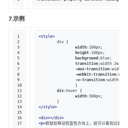
7.示例
1
<
style
>
2
	div {
3
width
:100px
;
4
height
:100px
;
5
background
:blue
;
6
transition
:width
 2
s
eas
7
-moz-transition
:width
 2
8
-webkit-transition
:widt
9
-o-transition
:width
 2
s
10
		}
11
div
:hover
 {
12
width
:300px
;
13
	}
14
</
style
>
15
16
<
div
>
</
div
>
17
<
p
>
把鼠标移动到蓝色方块上，就可以看到过渡效