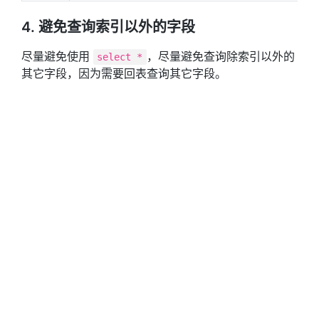
4. 避免查询索引以外的字段
尽量避免使用
，尽量避免查询除索引以外的
select *
其它字段，因为需要回表查询其它字段。
回表查询：先定位主键值，再根据主键值查询
具体的行数据的现象
覆盖索引：查询列被索引列包含的查询
5. 避免使用 or
大多数情况下，使用 or 会导致索引失效。
6. “前模糊查询” 会导致索引失效
如果进行 “前模糊查询” 或 “前后模糊查询” 将会导致缓
存失效。