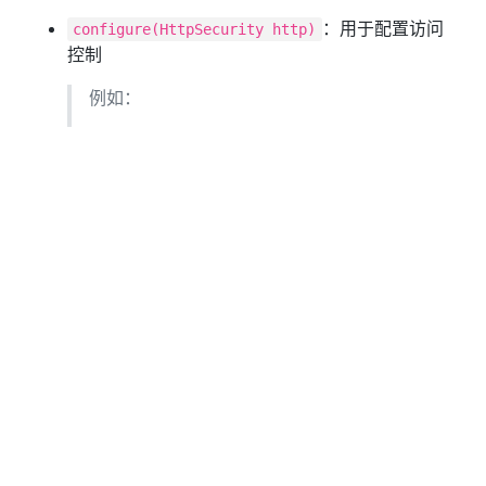
：用于配置访问
configure(HttpSecurity http)
控制
例如：
XX 资源需要 xx 权限才能访问
配置登录功能
配置登出功能
：用于对全局进行
configure(WebSecurity web)
配置
例如：
设置调试模式
设置静态资源
设置自定义防火墙
3. 配置示例