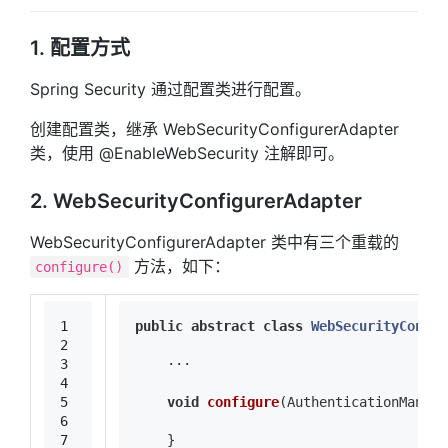
1. 配置方式
Spring Security 通过配置类进行配置。
创建配置类，继承 WebSecurityConfigurerAdapter
类，使用 @EnableWebSecurity 注解即可。
2. WebSecurityConfigurerAdapter
WebSecurityConfigurerAdapter 类中有三个重载的
方法，如下：
configure()
1
public
abstract
class
WebSecurityConfig
2
3
    ···
4
5
void
configure
(AuthenticationManage
6
7
    }