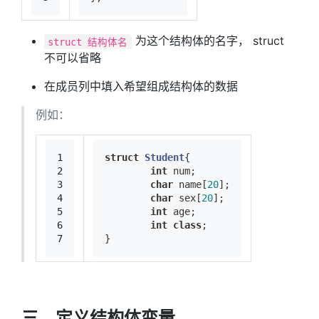
为这个结构体的名字， struct
struct 结构体名
不可以省略
在成员列中填入希望组成结构体的数据
例如：
1
struct
Student
{
2
int
 num;
3
char
 name[
20
];
4
char
 sex[
20
];
5
int
 age;
6
int
class
;
7
}
三、定义结构体变量