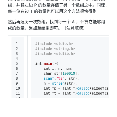
组，并将左边 P 的数量存储于另一个数组之中。同理，
每一位右边 T 的数量也可以用这个方法很快得到。
然后再遍历一次数组，找到每一个 A ，计算它能够组
成的数量，累加至结果即可。（注意取模）
1
#
include
<stdio.h>
2
#
include
<string.h>
3
#
include
<stdlib.h>
4
5
int
main
()
{
6
int
 i, n, num;
7
char
 str[
100010
];
8
scanf
(
"%s"
, str);
9
    n = 
strlen
(str);
10
int
 *p = (
int
 *)
calloc
(
sizeof
(
int
),
11
int
 *t = (
int
 *)
calloc
(
sizeof
(
int
),
12
13
    num = 
0
;
14
for
 (i = 
0
; i < n; i++){  
//统计每
15
        p[i] = num;