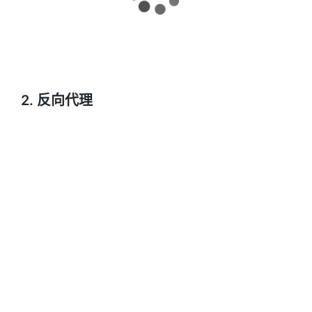
2. 反向代理
通常由服务端一方使用。
服务端可以增设一个代理服务器，让所有的客户端都向
代理服务器发送请求，代理服务器会在接收请求后将其
转发至其它 “工作服务器”。