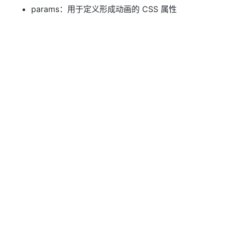
params：用于定义形成动画的 CSS 属性
speed：用于规定显示/隐藏的速度
callback：回调函数，即函数执行完后再调用的函
数
(2) params
可以同时设置多条 CSS 属性：
1
$(
"div"
).animate({
2
    left:
'250px'
,
3
    opacity:
'0.5'
,
4
    height:
'150px'
,
5
    width:
'150px'
6
}, 
"slow"
);
可以使用相对值：
即相对于原属性的值。