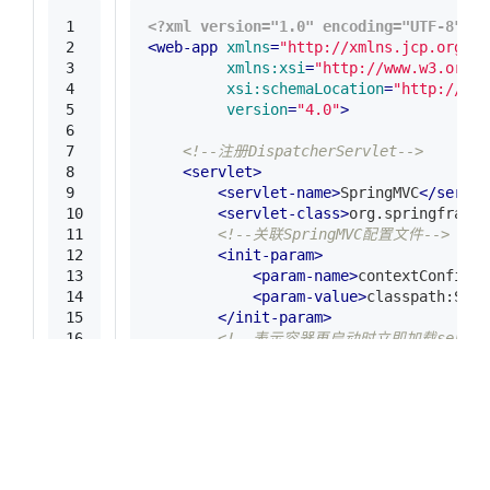
1
<?xml version="1.0" encoding="UTF-8"?>
2
<
web-app
xmlns
=
"http://xmlns.jcp.org/xm
3
xmlns:xsi
=
"http://www.w3.org/2
4
xsi:schemaLocation
=
"http://xml
5
version
=
"4.0"
>
6
7
<!--注册DispatcherServlet-->
8
<
servlet
>
9
<
servlet-name
>
SpringMVC
</
servle
10
<
servlet-class
>
org.springframew
11
<!--关联SpringMVC配置文件-->
12
<
init-param
>
13
<
param-name
>
contextConfigLo
14
<
param-value
>
classpath:Spri
15
</
init-param
>
16
<!--表示容器再启动时立即加载servlet
17
<
load-on-startup
>
1
</
load-on-sta
18
</
servlet
>
19
20
<!--匹配所有请求-->
21
<
servlet-mapping
>
22
<
servlet-name
>
SpringMVC
</
servle
23
<
url-pattern
>
/
</
url-pattern
>