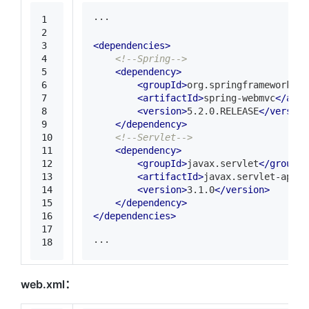
1
···
2
3
<
dependencies
>
4
<!--Spring-->
5
<
dependency
>
6
<
groupId
>
org.springframework
</
g
7
<
artifactId
>
spring-webmvc
</
arti
8
<
version
>
5.2.0.RELEASE
</
version
9
</
dependency
>
10
<!--Servlet-->
11
<
dependency
>
12
<
groupId
>
javax.servlet
</
groupId
13
<
artifactId
>
javax.servlet-api
</
14
<
version
>
3.1.0
</
version
>
15
</
dependency
>
16
</
dependencies
>
17
18
···
web.xml：