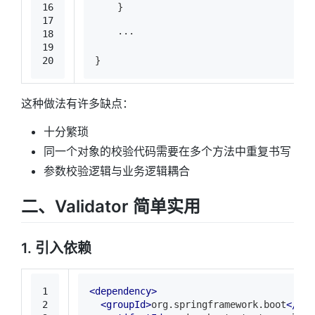
16
    }
17
18
    ···
19
20
}
这种做法有许多缺点：
十分繁琐
同一个对象的校验代码需要在多个方法中重复书写
参数校验逻辑与业务逻辑耦合
二、Validator 简单实用
1. 引入依赖
1
<
dependency
>
2
<
groupId
>
org.springframework.boot
</
gro