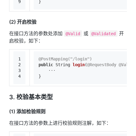
9
}
(2) 开启校验
在接口方法的参数处添加
或
开
@Valid
@Validated
启校验，如下：
1
@PostMapping("/login")
2
public
 String 
login
(
@RequestBody
@Valida
3
    ···
4
}
3. 校验基本类型
(1) 添加检验规则
在接口方法的参数上进行校验规则注解，如下：