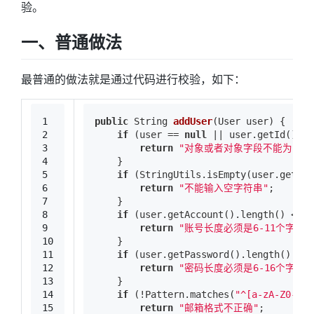
验。
一、普通做法
最普通的做法就是通过代码进行校验，如下：
1
public
 String 
addUser
(User user)
{
2
if
 (user == 
null
 || user.getId() ==
3
return
"对象或者对象字段不能为空"
;
4
    }
5
if
 (StringUtils.isEmpty(user.getAcc
6
return
"不能输入空字符串"
;
7
    }
8
if
 (user.getAccount().length() < 
6
 
9
return
"账号长度必须是6-11个字符"
10
    }
11
if
 (user.getPassword().length() < 
6
12
return
"密码长度必须是6-16个字符"
13
    }
14
if
 (!Pattern.matches(
"^[a-zA-Z0-9_-
15
return
"邮箱格式不正确"
;