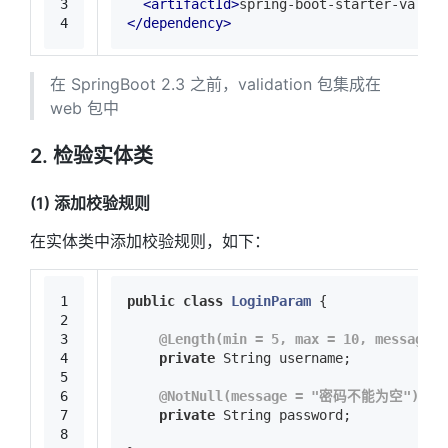
3
<
artifactId
>
spring-boot-starter-valida
4
</
dependency
>
在 SpringBoot 2.3 之前，validation 包集成在
web 包中
2. 检验实体类
(1) 添加校验规则
在实体类中添加校验规则，如下：
1
public
class
LoginParam
{
2
3
@Length(min = 5, max = 10, messa
4
private
 String username;
5
6
@NotNull(message = "密码不能为空")
7
private
 String password;
8